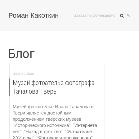
Роман Какоткин
Заказать фотосъемку
Блог
Июль 30 2026
Музей фотоателье фотографа
Тачалова Тверь
Музей-фотоателье Ивана Тачалова в
Твери является достойным
продолжением тверских музеев
"Исторического источника", "Интернета
нет", "Назад в детство", "Фотоателье
XYZ века", "Фантиков и мороженного".