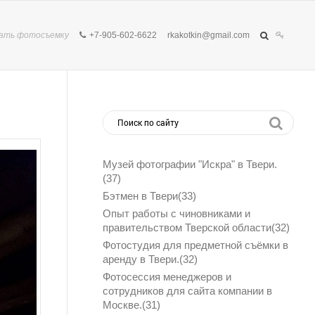
ать фотосъемку
+7-905-602-6622
rkakotkin@gmail.com
Музей фотографии "Искра" в Твери.
(
37
)
Бэтмен в Твери(
33
)
Опыт работы с чиновниками и
правительством Тверской области(
32
)
Фотостудия для предметной съёмки в
аренду в Твери.(
32
)
Фотосессия менеджеров и
сотрудников для сайта компании в
Москве.(
31
)